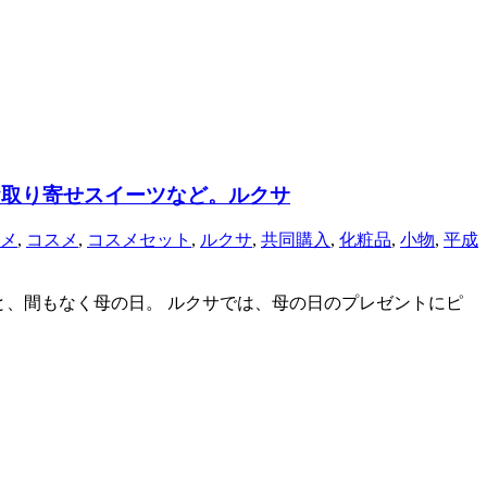
お取り寄せスイーツなど。ルクサ
メ
,
コスメ
,
コスメセット
,
ルクサ
,
共同購入
,
化粧品
,
小物
,
平成
と、間もなく母の日。 ルクサでは、母の日のプレゼントにピ