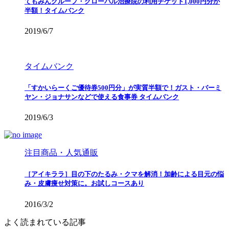
てもみんグループ・グローバル治療院の利用チケット1,000円分が
半額！タイムバンク
2019/6/7
タイムバンク
「すかいらーくご優待券500円分」が実質半額で！ガスト・バーミ
ヤン・ジョナサンなどで使える食事券 タイムバンク
2019/6/3
注目商品・人気通販
［アイキララ］目の下のたるみ・クマを解消！加齢による目元の悩
み・皮膚痩せ対策に。お試しコースあり
2016/3/2
よく読まれている記事