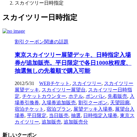
スカイツリー日時指定
スカイツリー日時指定
割引クーポン関連の話題
東京スカイツリー展望デッキ、日時指定入場
券が追加販売。平日限定で各日1000枚程度、
抽選無しの先着順で購入可能
2012/5/31
WEBチケット
,
スカイツリー
,
スカイツリー
展望デッキ
,
スカイツリー展望台
,
スカイツリー日時指
定
,
チケットカウンター
,
ホテル
,
ポンパレ
,
先着販売
,
入
場券引換券
,
入場券追加販売
,
割引クーポン
,
天望回廊
,
宿泊チケット
,
宿泊プラン
,
展望デッキ入場券
,
展望台入
場券
,
平日限定
,
当日販売
,
抽選
,
日時指定入場券
,
東京ス
カイツリー
,
追加販売
,
追加販売分
新しいクーポン