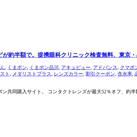
どが約半額で。提携眼科クリニック検査無料、東京
ん
,
くまポン
,
くまポン品川
,
アキュビュー
,
アドバンス
,
クマポ
スト
,
メダリストプラス
,
レンズカラー
,
割引クーポン
,
含水率
,
クーポン共同購入サイト。 コンタクトレンズが最大52％オフ、