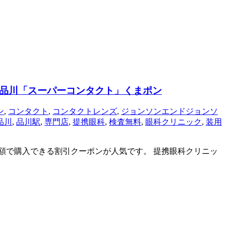
・品川「スーパーコンタクト」くまポン
ン
,
コンタクト
,
コンタクトレンズ
,
ジョンソンエンドジョンソ
品川
,
品川駅
,
専門店
,
提携眼科
,
検査無料
,
眼科クリニック
,
装用
約半額で購入できる割引クーポンが人気です。 提携眼科クリニッ