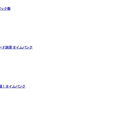
バック祭
ード決済 タイムバンク
半額！タイムバンク