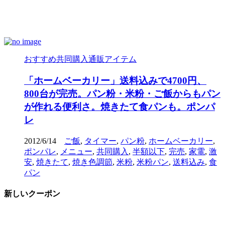
おすすめ共同購入通販アイテム
「ホームベーカリー」送料込みで4700円、
800台が完売。パン粉・米粉・ご飯からもパン
が作れる便利さ。焼きたて食パンも。ポンパ
レ
2012/6/14
ご飯
,
タイマー
,
パン粉
,
ホームベーカリー
,
ポンパレ
,
メニュー
,
共同購入
,
半額以下
,
完売
,
家電
,
激
安
,
焼きたて
,
焼き色調節
,
米粉
,
米粉パン
,
送料込み
,
食
パン
新しいクーポン