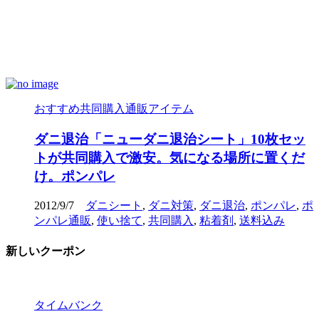
おすすめ共同購入通販アイテム
ダニ退治「ニューダニ退治シート」10枚セッ
トが共同購入で激安。気になる場所に置くだ
け。ポンパレ
2012/9/7
ダニシート
,
ダニ対策
,
ダニ退治
,
ポンパレ
,
ポ
ンパレ通販
,
使い捨て
,
共同購入
,
粘着剤
,
送料込み
新しいクーポン
タイムバンク