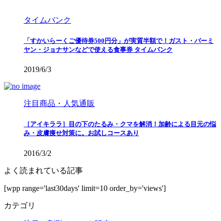
タイムバンク
「すかいらーくご優待券500円分」が実質半額で！ガスト・バーミ
ヤン・ジョナサンなどで使える食事券 タイムバンク
2019/6/3
注目商品・人気通販
［アイキララ］目の下のたるみ・クマを解消！加齢による目元の悩
み・皮膚痩せ対策に。お試しコースあり
2016/3/2
よく読まれている記事
[wpp range='last30days' limit=10 order_by='views']
カテゴリ