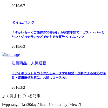
2019/6/7
タイムバンク
「すかいらーくご優待券500円分」が実質半額で！ガスト・バーミ
ヤン・ジョナサンなどで使える食事券 タイムバンク
2019/6/3
注目商品・人気通販
［アイキララ］目の下のたるみ・クマを解消！加齢による目元の悩
み・皮膚痩せ対策に。お試しコースあり
2016/3/2
よく読まれている記事
[wpp range='last30days' limit=10 order_by='views']