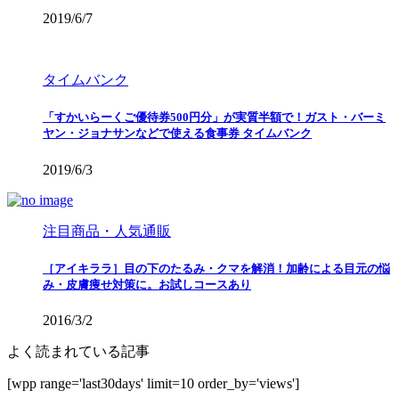
2019/6/7
タイムバンク
「すかいらーくご優待券500円分」が実質半額で！ガスト・バーミ
ヤン・ジョナサンなどで使える食事券 タイムバンク
2019/6/3
注目商品・人気通販
［アイキララ］目の下のたるみ・クマを解消！加齢による目元の悩
み・皮膚痩せ対策に。お試しコースあり
2016/3/2
よく読まれている記事
[wpp range='last30days' limit=10 order_by='views']