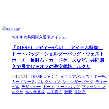
おすすめ共同購入通販アイテム
「DIESEL（ディーゼル）」アイテム特集、
トートバッグ・ショルダーバッグ・ウェスト
ポーチ・長財布・カードケースなど、共同購
入で最大47％オフの激安価格。ルクサ
2012/4/21
DIESEL
,
るくさ
,
イタリア
,
ウェストポーチ
,
カードケース
,
コレクション
,
ショルダーバッグ
,
ディー
ゼル
,
デザイナー
,
トート
,
トートバッグ
,
ファッション
,
ルクサ
,
ルクサ通販
,
共同購入
,
激安
,
長財布