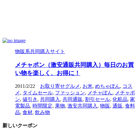
物販系共同購入サイト
メチャポン（激安通販共同購入）毎日のお買
い物を楽しく、お得に！
2011/2/22
お取り寄せグルメ
,
お米
,
めちゃぽん
,
コス
メ
,
タイムセール
,
ファッション
,
メチャぽん
,
メチャポ
ン
,
値引き
,
共同購入
,
共同通販
,
割引セール
,
化粧品
,
家
電製品
,
時間限定
,
果物
,
激安共同購入
,
物販
,
通販
,
食料
品
,
食材
,
飲み物
新しいクーポン