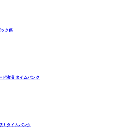
バック祭
ード決済 タイムバンク
半額！タイムバンク