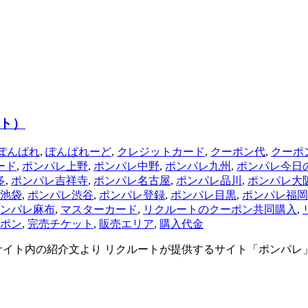
ト）
ぽんぱれ
,
ぽんぱれーど
,
クレジットカード
,
クーポン代
,
クーポ
ード
,
ポンパレ上野
,
ポンパレ中野
,
ポンパレ九州
,
ポンパレ今日
多
,
ポンパレ吉祥寺
,
ポンパレ名古屋
,
ポンパレ品川
,
ポンパレ大
池袋
,
ポンパレ渋谷
,
ポンパレ登録
,
ポンパレ目黒
,
ポンパレ福岡
ンパレ麻布
,
マスターカード
,
リクルートのクーポン共同購入
,
ポン
,
完売チケット
,
販売エリア
,
購入代金
サイト内の紹介文より リクルートが提供するサイト「ポンパ