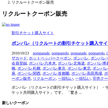
リクルートクーポン販売
リクルートクーポン販売
割引チケット購入サイト
ポンパレ（リクルートの割引チケット購入サイ
2010/10/23
pomparade
,
pomparedo
,
ponparade
,
ponparedo
,
ザカード
,
ホットペッパークーポン
,
ポンパレ
,
ポンパレ
会員登録
,
ポンパレ六本木
,
ポンパレ北海道
,
ポンパレ博
橋
,
ポンパレ札幌
,
ポンパレ東京
,
ポンパレ東北
,
ポンパレ
座
,
ポンパレ関西
,
ポンパレ首都圏
,
ポンパレ高田馬場
,
ポ
ーポン販売
,
リクルーポン
,
一回払い
,
一括払い
,
完売クー
ポンパレ（リクルートの割引チケット購入サイト） ・
ケット共同購入サイト」です。 「驚き ...
新しいクーポン