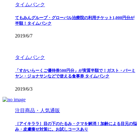
タイムバンク
てもみんグループ・グローバル治療院の利用チケット1,000円分が
半額！タイムバンク
2019/6/7
タイムバンク
「すかいらーくご優待券500円分」が実質半額で！ガスト・バーミ
ヤン・ジョナサンなどで使える食事券 タイムバンク
2019/6/3
注目商品・人気通販
［アイキララ］目の下のたるみ・クマを解消！加齢による目元の悩
み・皮膚痩せ対策に。お試しコースあり