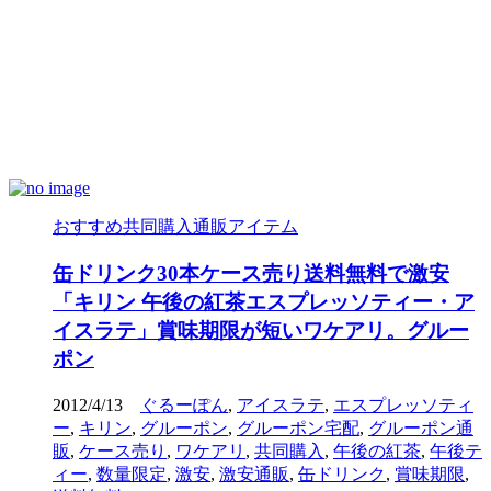
おすすめ共同購入通販アイテム
缶ドリンク30本ケース売り送料無料で激安
「キリン 午後の紅茶エスプレッソティー・ア
イスラテ」賞味期限が短いワケアリ。グルー
ポン
2012/4/13
ぐるーぽん
,
アイスラテ
,
エスプレッソティ
ー
,
キリン
,
グルーポン
,
グルーポン宅配
,
グルーポン通
販
,
ケース売り
,
ワケアリ
,
共同購入
,
午後の紅茶
,
午後テ
ィー
,
数量限定
,
激安
,
激安通販
,
缶ドリンク
,
賞味期限
,