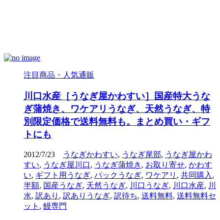
注目商品・人気通販
川口水産［うなぎ屋かわすい］国産特大うな
ぎ蒲焼き、ワケアリうなぎ、天然うなぎ、特
別限定価格で送料無料も。まとめ買い・ギフ
トにも
2012/7/23
うなぎかわすい
,
うなぎ尾部
,
うなぎ屋かわ
すい
,
うなぎ屋川口
,
うなぎ蒲焼き
,
お取り寄せ
,
かわす
い
,
ギフト用うなぎ
,
パックうなぎ
,
ワケアリ
,
共同購入
,
半額
,
国産うなぎ
,
天然うなぎ
,
川口うなぎ
,
川口水産
,
川
水
,
訳あり
,
訳ありうなぎ
,
訳待ち
,
送料無料
,
送料無料セ
ット
,
鰻専門