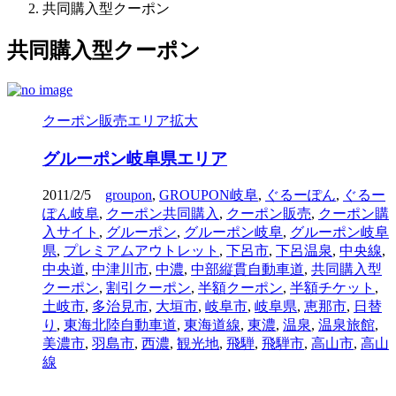
共同購入型クーポン
共同購入型クーポン
クーポン販売エリア拡大
グルーポン岐阜県エリア
2011/2/5
groupon
,
GROUPON岐阜
,
ぐるーぽん
,
ぐるー
ぽん岐阜
,
クーポン共同購入
,
クーポン販売
,
クーポン購
入サイト
,
グルーポン
,
グルーポン岐阜
,
グルーポン岐阜
県
,
プレミアムアウトレット
,
下呂市
,
下呂温泉
,
中央線
,
中央道
,
中津川市
,
中濃
,
中部縦貫自動車道
,
共同購入型
クーポン
,
割引クーポン
,
半額クーポン
,
半額チケット
,
土岐市
,
多治見市
,
大垣市
,
岐阜市
,
岐阜県
,
恵那市
,
日替
り
,
東海北陸自動車道
,
東海道線
,
東濃
,
温泉
,
温泉旅館
,
美濃市
,
羽島市
,
西濃
,
観光地
,
飛騨
,
飛騨市
,
高山市
,
高山
線