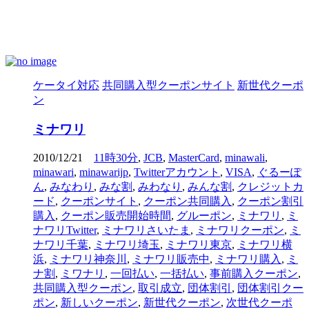
ケータイ対応
共同購入型クーポンサイト
新世代クーポ
ン
ミナワリ
2010/12/21
11時30分
,
JCB
,
MasterCard
,
minawali
,
minawari
,
minawarijp
,
Twitterアカウント
,
VISA
,
ぐるーぽ
ん
,
みなわり
,
みな割
,
みわなり
,
みんな割
,
クレジットカ
ード
,
クーポンサイト
,
クーポン共同購入
,
クーポン割引
購入
,
クーポン販売開始時間
,
グルーポン
,
ミナワリ
,
ミ
ナワリTwitter
,
ミナワリさいたま
,
ミナワリクーポン
,
ミ
ナワリ千葉
,
ミナワリ埼玉
,
ミナワリ東京
,
ミナワリ横
浜
,
ミナワリ神奈川
,
ミナワリ販売中
,
ミナワリ購入
,
ミ
ナ割
,
ミワナリ
,
一回払い
,
一括払い
,
事前購入クーポン
,
共同購入型クーポン
,
取引成立
,
団体割引
,
団体割引クー
ポン
,
新しいクーポン
,
新世代クーポン
,
次世代クーポ