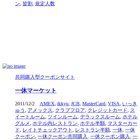
ン
,
皆割
,
規定人数
共同購入型クーポンサイト
一休マーケット
2011/12/2
AMEX
,
ikkyu
,
JCB
,
MasterCard
,
VISA
,
いっき
ゅう
,
アメックス
,
クラブフロア
,
クレジットカード
,
ス
イートルーム
,
ツインルーム
,
デラックスルーム
,
ホテル
グルメ
,
ホテル内レストラン
,
ホテル半額
,
マスターカー
ド
,
レイトチェックアウト
,
レストラン半額
,
一休
,
一休
クーポン
,
一休クーポン共同購入
,
一休クーポン購入
,
一