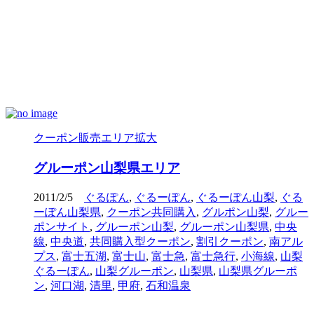
クーポン販売エリア拡大
グルーポン山梨県エリア
2011/2/5
ぐるぽん
,
ぐるーぽん
,
ぐるーぽん山梨
,
ぐる
ーぽん山梨県
,
クーポン共同購入
,
グルポン山梨
,
グルー
ポンサイト
,
グルーポン山梨
,
グルーポン山梨県
,
中央
線
,
中央道
,
共同購入型クーポン
,
割引クーポン
,
南アル
プス
,
富士五湖
,
富士山
,
富士急
,
富士急行
,
小海線
,
山梨
ぐるーぽん
,
山梨グルーポン
,
山梨県
,
山梨県グルーポ
ン
,
河口湖
,
清里
,
甲府
,
石和温泉