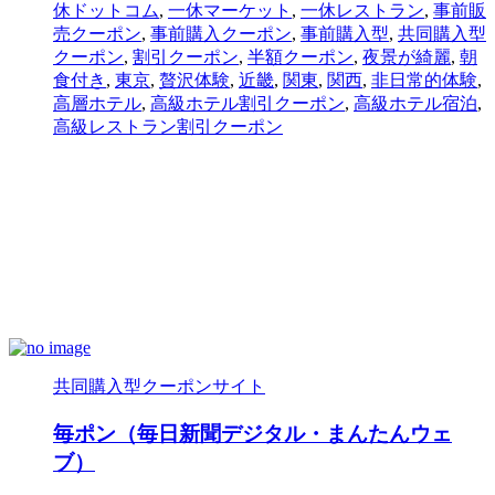
休ドットコム
,
一休マーケット
,
一休レストラン
,
事前販
売クーポン
,
事前購入クーポン
,
事前購入型
,
共同購入型
クーポン
,
割引クーポン
,
半額クーポン
,
夜景が綺麗
,
朝
食付き
,
東京
,
贅沢体験
,
近畿
,
関東
,
関西
,
非日常的体験
,
高層ホテル
,
高級ホテル割引クーポン
,
高級ホテル宿泊
,
高級レストラン割引クーポン
共同購入型クーポンサイト
毎ポン（毎日新聞デジタル・まんたんウェ
ブ）