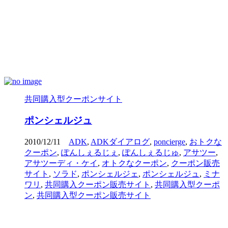
共同購入型クーポンサイト
ポンシェルジュ
2010/12/11
ADK
,
ADKダイアログ
,
poncierge
,
おトクな
クーポン
,
ぽんしぇるじぇ
,
ぽんしぇるじゅ
,
アサツー
,
アサツーディ・ケイ
,
オトクなクーポン
,
クーポン販売
サイト
,
ソラド
,
ポンシェルジェ
,
ポンシェルジュ
,
ミナ
ワリ
,
共同購入クーポン販売サイト
,
共同購入型クーポ
ン
,
共同購入型クーポン販売サイト