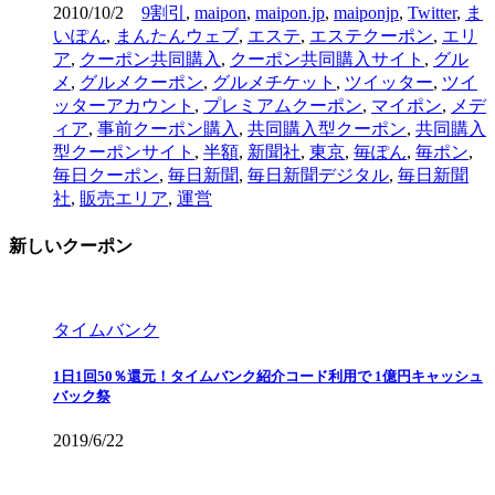
2010/10/2
9割引
,
maipon
,
maipon.jp
,
maiponjp
,
Twitter
,
ま
いぽん
,
まんたんウェブ
,
エステ
,
エステクーポン
,
エリ
ア
,
クーポン共同購入
,
クーポン共同購入サイト
,
グル
メ
,
グルメクーポン
,
グルメチケット
,
ツイッター
,
ツイ
ッターアカウント
,
プレミアムクーポン
,
マイポン
,
メデ
ィア
,
事前クーポン購入
,
共同購入型クーポン
,
共同購入
型クーポンサイト
,
半額
,
新聞社
,
東京
,
毎ぽん
,
毎ポン
,
毎日クーポン
,
毎日新聞
,
毎日新聞デジタル
,
毎日新聞
社
,
販売エリア
,
運営
新しいクーポン
タイムバンク
1日1回50％還元！タイムバンク紹介コード利用で 1億円キャッシュ
バック祭
2019/6/22