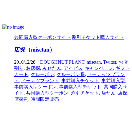
共同購入型クーポンサイト
割引チケット購入サイト
店探（misetan）
2010/12/28
DOUGHNUT PLANT
,
misetan
,
Twitter
,
お店
割り
,
お店探
,
みせたん
,
アイビス
,
キャンペーン
,
ギフト
カード
,
グルーポン
,
グルーポン系
,
ドーナッツプラン
ト
,
ドーナツプラント
,
事前購入チケット
,
事前購入型
,
事前購入型クーポン
,
事前購入型チケット
,
共同購入サ
イト
,
共同購入型クーポン
,
割引チケット
,
店たん
,
店探
,
店探割
,
時間限定販売