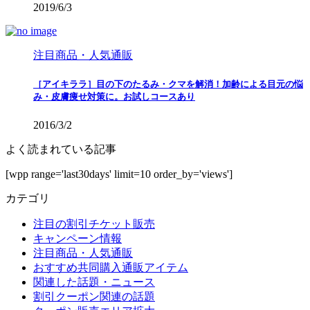
2019/6/3
注目商品・人気通販
［アイキララ］目の下のたるみ・クマを解消！加齢による目元の悩
み・皮膚痩せ対策に。お試しコースあり
2016/3/2
よく読まれている記事
[wpp range='last30days' limit=10 order_by='views']
カテゴリ
注目の割引チケット販売
キャンペーン情報
注目商品・人気通販
おすすめ共同購入通販アイテム
関連した話題・ニュース
割引クーポン関連の話題