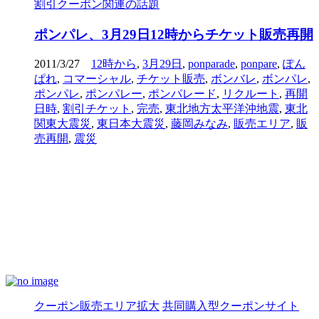
割引クーポン関連の話題
ポンパレ、3月29日12時からチケット販売再開
2011/3/27
12時から
,
3月29日
,
ponparade
,
ponpare
,
ぽん
ぱれ
,
コマーシャル
,
チケット販売
,
ボンバレ
,
ボンパレ
,
ポンパレ
,
ポンパレー
,
ポンパレード
,
リクルート
,
再開
日時
,
割引チケット
,
完売
,
東北地方太平洋沖地震
,
東北
関東大震災
,
東日本大震災
,
藤岡みなみ
,
販売エリア
,
販
売再開
,
震災
クーポン販売エリア拡大
共同購入型クーポンサイト