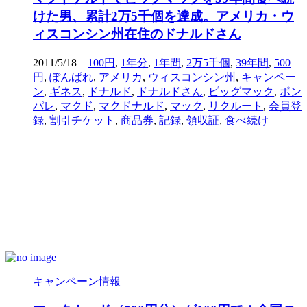
けた男、累計2万5千個を達成。アメリカ・ウ
ィスコンシン州在住のドナルドさん
2011/5/18
100円
,
1年分
,
1年間
,
2万5千個
,
39年間
,
500
円
,
ぽんぱれ
,
アメリカ
,
ウィスコンシン州
,
キャンペー
ン
,
ギネス
,
ドナルド
,
ドナルドさん
,
ビッグマック
,
ポン
パレ
,
マクド
,
マクドナルド
,
マック
,
リクルート
,
会員登
録
,
割引チケット
,
商品券
,
記録
,
領収証
,
食べ続け
キャンペーン情報