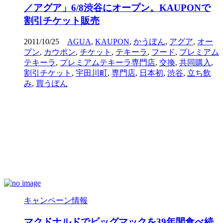
／アグア」6/8渋谷にオープン。KAUPONで
割引チケット販売
2011/10/25
AGUA
,
KAUPON
,
かうぽん
,
アグア
,
オー
プン
,
カウポン
,
チケット
,
テキーラ
,
フード
,
プレミアム
テキーラ
,
プレミアムテキーラ専門店
,
交換
,
共同購入
,
割引チケット
,
宇田川町
,
専門店
,
日本初
,
渋谷
,
立ち飲
み
,
買うぽん
キャンペーン情報
マクドナルドでビッグマックを39年間食べ続