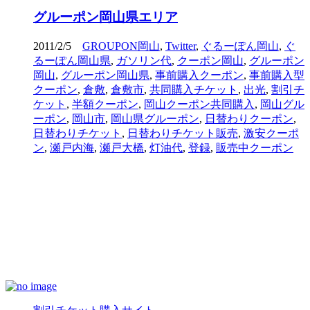
グルーポン岡山県エリア
2011/2/5
GROUPON岡山
,
Twitter
,
ぐるーぽん岡山
,
ぐ
るーぽん岡山県
,
ガソリン代
,
クーポン岡山
,
グルーポン
岡山
,
グルーポン岡山県
,
事前購入クーポン
,
事前購入型
クーポン
,
倉敷
,
倉敷市
,
共同購入チケット
,
出光
,
割引チ
ケット
,
半額クーポン
,
岡山クーポン共同購入
,
岡山グル
ーポン
,
岡山市
,
岡山県グルーポン
,
日替わりクーポン
,
日替わりチケット
,
日替わりチケット販売
,
激安クーポ
ン
,
瀬戸内海
,
瀬戸大橋
,
灯油代
,
登録
,
販売中クーポン