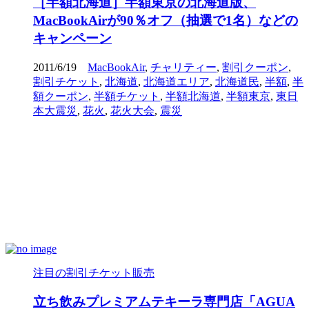
［半額北海道］半額東京の北海道版、
MacBookAirが90％オフ（抽選で1名）などの
キャンペーン
2011/6/19
MacBookAir
,
チャリティー
,
割引クーポン
,
割引チケット
,
北海道
,
北海道エリア
,
北海道民
,
半額
,
半
額クーポン
,
半額チケット
,
半額北海道
,
半額東京
,
東日
本大震災
,
花火
,
花火大会
,
震災
注目の割引チケット販売
立ち飲みプレミアムテキーラ専門店「AGUA