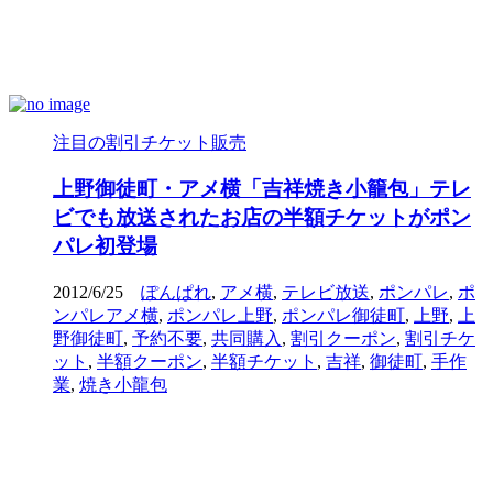
注目の割引チケット販売
上野御徒町・アメ横「吉祥焼き小籠包」テレ
ビでも放送されたお店の半額チケットがポン
パレ初登場
2012/6/25
ぽんぱれ
,
アメ横
,
テレビ放送
,
ポンパレ
,
ポ
ンパレアメ横
,
ポンパレ上野
,
ポンパレ御徒町
,
上野
,
上
野御徒町
,
予約不要
,
共同購入
,
割引クーポン
,
割引チケ
ット
,
半額クーポン
,
半額チケット
,
吉祥
,
御徒町
,
手作
業
,
焼き小龍包