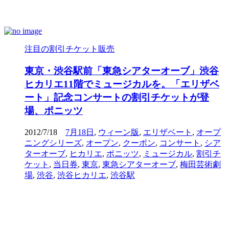
注目の割引チケット販売
東京・渋谷駅前「東急シアターオーブ」渋谷
ヒカリエ11階でミュージカルを。「エリザベ
ート」記念コンサートの割引チケットが登
場、ポニッツ
2012/7/18
7月18日
,
ウィーン版
,
エリザベート
,
オープ
ニングシリーズ
,
オープン
,
クーポン
,
コンサート
,
シア
ターオーブ
,
ヒカリエ
,
ポニッツ
,
ミュージカル
,
割引チ
ケット
,
当日券
,
東京
,
東急シアターオーブ
,
梅田芸術劇
場
,
渋谷
,
渋谷ヒカリエ
,
渋谷駅