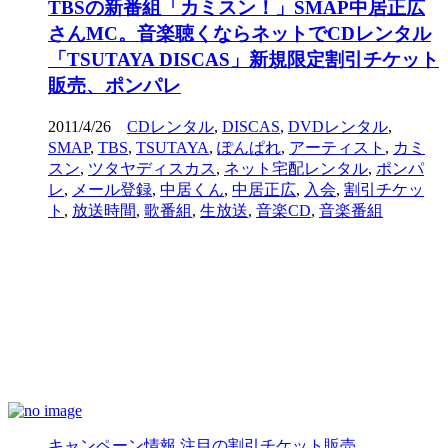
TBSの新番組「カミスン！」SMAP中居正広
さんMC。音楽聴くならネットでCDレンタル
「TSUTAYA DISCAS」新規限定割引チケット
販売、ポンパレ
2011/4/26
CDレンタル
,
DISCAS
,
DVDレンタル
,
SMAP
,
TBS
,
TSUTAYA
,
ぽんぱれ
,
アーティスト
,
カミ
スン
,
ツタヤディスカス
,
ネット宅配レンタル
,
ポンパ
レ
,
メール登録
,
中居くん
,
中居正広
,
入会
,
割引チケッ
ト
,
放送時間
,
歌番組
,
生放送
,
音楽CD
,
音楽番組
キャンペーン情報
注目の割引チケット販売