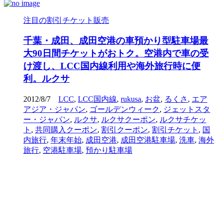
注目の割引チケット販売
千葉・成田、成田空港の車預かり型駐車場最
大90日間チケットがおトク。空港内で車の受
け渡し、LCC国内線利用や海外旅行時に便
利。ルクサ
2012/8/7
LCC
,
LCC国内線
,
rukusa
,
お盆
,
るくさ
,
エア
アジア・ジャパン
,
ゴールデンウィーク
,
ジェットスタ
ー・ジャパン
,
ルクサ
,
ルクサクーポン
,
ルクサチケッ
ト
,
共同購入クーポン
,
割引クーポン
,
割引チケット
,
国
内旅行
,
年末年始
,
成田空港
,
成田空港駐車場
,
洗車
,
海外
旅行
,
空港駐車場
,
預かり駐車場