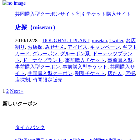
共同購入型クーポンサイト
割引チケット購入サイト
店探（misetan）
2010/12/28
DOUGHNUT PLANT
,
misetan
,
Twitter
,
お店
割り
,
お店探
,
みせたん
,
アイビス
,
キャンペーン
,
ギフト
カード
,
グルーポン
,
グルーポン系
,
ドーナッツプラン
ト
,
ドーナツプラント
,
事前購入チケット
,
事前購入型
,
事前購入型クーポン
,
事前購入型チケット
,
共同購入サ
イト
,
共同購入型クーポン
,
割引チケット
,
店たん
,
店探
,
店探割
,
時間限定販売
1
2
Next »
新しいクーポン
タイムバンク