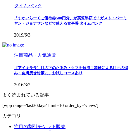
タイムバンク
「すかいらーくご優待券500円分」が実質半額で！ガスト・バーミ
ヤン・ジョナサンなどで使える食事券 タイムバンク
2019/6/3
注目商品・人気通販
［アイキララ］目の下のたるみ・クマを解消！加齢による目元の悩
み・皮膚痩せ対策に。お試しコースあり
2016/3/2
よく読まれている記事
[wpp range='last30days' limit=10 order_by='views']
カテゴリ
注目の割引チケット販売