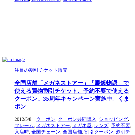
注目の割引チケット販売
全国店舗「メガネストアー」「眼鏡物語」で
使える買物割引チケット、予約不要で使える
クーポン。35周年キャンペーン実施中。くま
ポン
2012/5/8
クーポン
,
クーポン共同購入
,
ショッピング
,
フレーム
,
メガネストアー
,
メガネ屋
,
レンズ
,
予約不要
,
入店時
,
全国チェーン
,
全国店舗
,
割引クーポン
,
割引チ