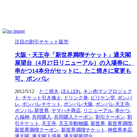
注目の割引チケット販売
大阪・天王寺「新世界満喫チケット」通天閣
展望台（4月27日リニューアル）の入場券に、
串かつ14本分がセットに。たこ焼きに変更も
可。ポンパレ
2012/5/12
たこ焼き
,
ぽんぱれ
,
キン肉マンプロジェク
ト
,
チケット引き換え
,
ドリンク券
,
ビリケン堂
,
ポンパ
レ
,
ポンパレチケット
,
ポンパレ大阪
,
ポンパレ天王寺
,
ポンパレ新世界
,
ヤマハチ商店
,
リニューアル
,
串かつ
,
八福神
,
共同購入
,
共同購入クーポン
,
割引クーポン
,
割
引チケット
,
天王寺
,
天王寺動物園
,
新世界
,
新世界満喫
,
新世界満喫クーポン
,
新世界満喫チケット
,
神世界本店
,
通天閣
,
通天閣入場券
,
通天閣展望台