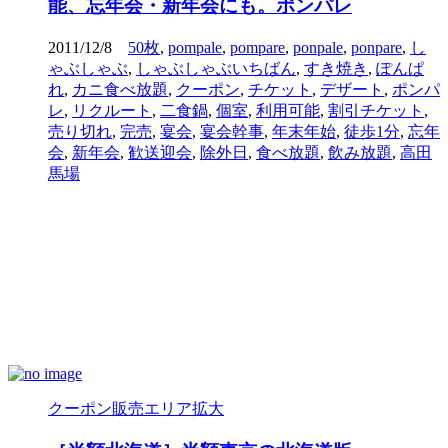
能、忘年会・新年会にも。ポンパレ
2011/12/8
50枚
,
pompale
,
pompare
,
ponpale
,
ponpare
,
し
ゃぶしゃぶ
,
しゃぶしゃぶいちばん
,
すき焼き
,
ぽんぱ
れ
,
カニ食べ放題
,
クーポン
,
チケット
,
デザート
,
ポンパ
レ
,
リクルート
,
二食鍋
,
個室
,
利用可能
,
割引チケット
,
売り切れ
,
完売
,
宴会
,
宴会幹事
,
年末年始
,
徒歩1分
,
忘年
会
,
新年会
,
歓送迎会
,
除外日
,
食べ放題
,
飲み放題
,
高田
馬場
クーポン販売エリア拡大