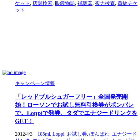
ケット
,
店舗検索
,
眼鏡物語
,
補聴器
,
視力検査
,
買物チケ
ット
キャンペーン情報
「レッドブルシュガーフリー」全国発売開
始！ローソンでお試し無料引換券がポンパレ
で。Loppiで発券、タダでエナジードリンクを
GET！
2012/4/3
185ml
,
Loppi
,
お試し券
,
ぽんぱれ
,
エナジード