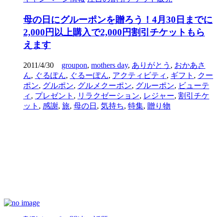
母の日にグルーポンを贈ろう！4月30日までに
2,000円以上購入で2,000円割引チケットもら
えます
2011/4/30
groupon
,
mothers day
,
ありがとう
,
おかあさ
ん
,
ぐるぽん
,
ぐるーぽん
,
アクティビティ
,
ギフト
,
クー
ポン
,
グルポン
,
グルメクーポン
,
グルーポン
,
ビューテ
ィ
,
プレゼント
,
リラクゼーション
,
レジャー
,
割引チケ
ット
,
感謝
,
旅
,
母の日
,
気持ち
,
特集
,
贈り物