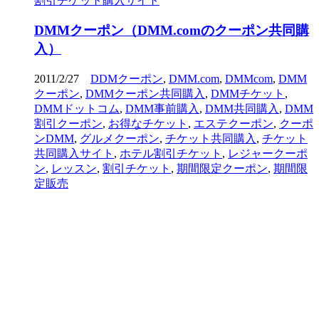
割引チケット購入サイト
DMMクーポン（DMM.comのクーポン共同購
入）
2011/2/27
DDMクーポン
,
DMM.com
,
DMMcom
,
DMM
クーポン
,
DMMクーポン共同購入
,
DMMチケット
,
DMMドットコム
,
DMM事前購入
,
DMM共同購入
,
DMM
割引クーポン
,
お得なチケット
,
エステクーポン
,
クーポ
ンDMM
,
グルメクーポン
,
チケット共同購入
,
チケット
共同購入サイト
,
ホテル割引チケット
,
レジャークーポ
ン
,
レッスン
,
割引チケット
,
期間限定クーポン
,
期間限
定販売