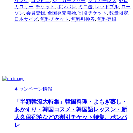
リンク
,
コンビニ
,
シュガーフリー
,
シュガーレス
,
ゼロ
カロリー
,
チケット
,
ポンパレ
,
ミニ缶
,
レッドブル
,
ロー
ソン
,
会員登録
,
全国発売開始
,
割引チケット
,
数量限定
,
日本サイズ
,
無料チケット
,
無料引換券
,
無料登録
キャンペーン情報
「半額韓流大特集」韓国料理・よもぎ蒸し・
あかすり・韓国コスメ・韓国語レッスン・新
大久保宿泊などの割引チケット特集、ポンパ
レ