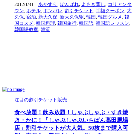
2012/1/31
あかすり
,
ぽんぱれ
,
よもぎ蒸し
,
コリアンタ
ウン
,
ホテル
,
ポンパレ
,
割引チケット
,
半額クーポン
,
大
久保
,
宿泊
,
新大久保
,
新大久保駅
,
韓国
,
韓国グルメ
,
韓
国コスメ
,
韓国料理
,
韓国旅行
,
韓国語
,
韓国語レッスン
,
韓国語教室
,
韓流
注目の割引チケット販売
食べ放題！飲み放題！しゃぶしゃぶ・すき焼
き・かに！「しゃぶしゃぶいちばん高田馬場
店」割引チケットが大人気。50枚まで購入可