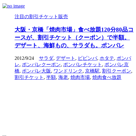
注目の割引チケット販売
大阪・京橋「焼肉市場」食べ放題120分80品コ
ースが、割引チケット（クーポン）で半額。
デザート、海鮮もの、サラダも。ポンパレ
2012/9/24
サラダ
,
デザート
,
ビビンバ
,
ホタテ
,
ポンパ
レ
,
ポンパレクーポン
,
ポンパレチケット
,
ポンパレ京
橋
,
ポンパレ大阪
,
ワンドリンク
,
京橋駅
,
割引クーポン
,
割引チケット
,
半額
,
海老
,
焼肉市場
,
焼肉食べ放題