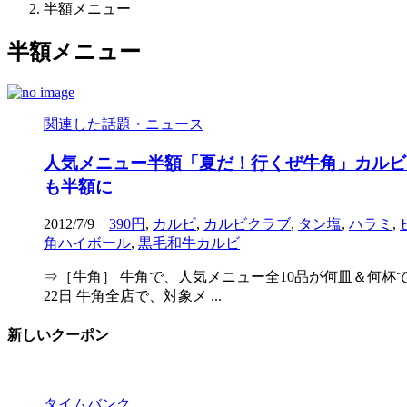
半額メニュー
半額メニュー
関連した話題・ニュース
人気メニュー半額「夏だ！行くぜ牛角」カルビ
も半額に
2012/7/9
390円
,
カルビ
,
カルビクラブ
,
タン塩
,
ハラミ
,
角ハイボール
,
黒毛和牛カルビ
⇒［牛角］ 牛角で、人気メニュー全10品が何皿＆何杯で
22日 牛角全店で、対象メ ...
新しいクーポン
タイムバンク