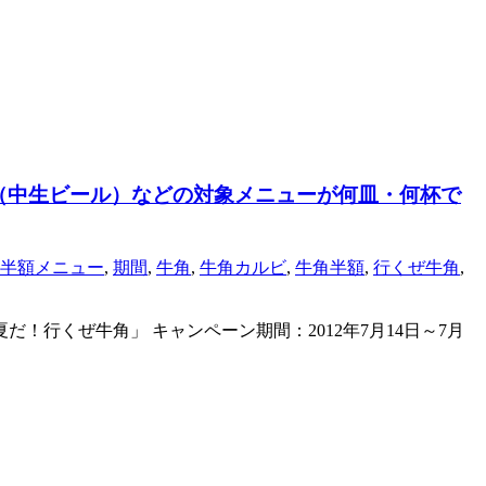
（中生ビール）などの対象メニューが何皿・何杯で
半額メニュー
,
期間
,
牛角
,
牛角カルビ
,
牛角半額
,
行くぜ牛角
,
！行くぜ牛角」 キャンペーン期間：2012年7月14日～7月