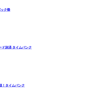
バック祭
ード決済 タイムバンク
半額！タイムバンク