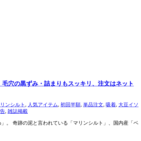
。毛穴の黒ずみ・詰まりもスッキリ、注文はネット
リンシルト
,
人気アイテム
,
初回半額
,
単品注文
,
吸着
,
大豆イソ
告
,
雑誌掲載
わ」。 奇跡の泥と言われている「マリンシルト」、国内産「ベ