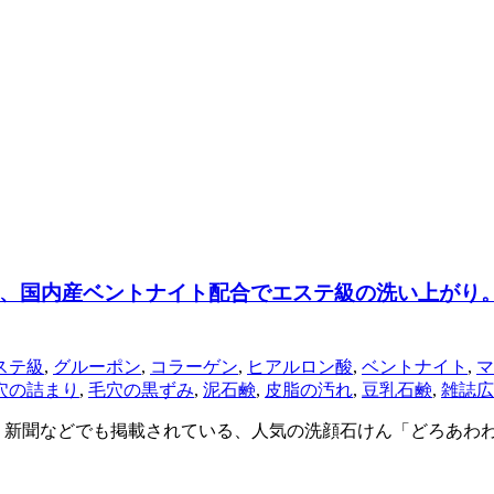
、国内産ベントナイト配合でエステ級の洗い上がり
ステ級
,
グルーポン
,
コラーゲン
,
ヒアルロン酸
,
ベントナイト
,
マ
穴の詰まり
,
毛穴の黒ずみ
,
泥石鹸
,
皮脂の汚れ
,
豆乳石鹸
,
雑誌広
・新聞などでも掲載されている、人気の洗顔石けん「どろあわ