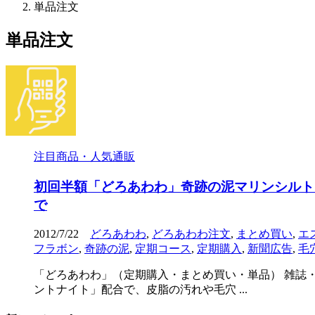
単品注文
単品注文
注目商品・人気通販
初回半額「どろあわわ」奇跡の泥マリンシルト
で
2012/7/22
どろあわわ
,
どろあわわ注文
,
まとめ買い
,
エ
フラボン
,
奇跡の泥
,
定期コース
,
定期購入
,
新聞広告
,
毛
「どろあわわ」（定期購入・まとめ買い・単品） 雑誌
ントナイト」配合で、皮脂の汚れや毛穴 ...