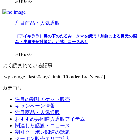
2019/6/3
注目商品・人気通販
［アイキララ］目の下のたるみ・クマを解消！加齢による目元の悩
み・皮膚痩せ対策に。お試しコースあり
2016/3/2
よく読まれている記事
[wpp range='last30days' limit=10 order_by='views']
カテゴリ
注目の割引チケット販売
キャンペーン情報
注目商品・人気通販
おすすめ共同購入通販アイテム
関連した話題・ニュース
割引クーポン関連の話題
クーポン販売エリア拡大