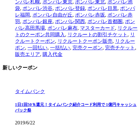
ンパレ札幌
,
ポンパレ東京
,
ポンパレ東北
,
ポンパレ池
袋
,
ポンパレ渋谷
,
ポンパレ登録
,
ポンパレ目黒
,
ポンパ
レ福岡
,
ポンパレ自由が丘
,
ポンパレ赤坂
,
ポンパレ赤
羽
,
ポンパレ銀座
,
ポンパレ関西
,
ポンパレ首都圏
,
ポン
パレ高田馬場
,
ポンパレ麻布
,
マスターカード
,
リクルー
トのクーポン共同購入
,
リクルートの割引チケット
,
リ
クルートクーポン
,
リクルートクーポン販売
,
リクルー
ポン
,
一回払い
,
一括払い
,
完売クーポン
,
完売チケット
,
販売エリア
,
購入代金
新しいクーポン
タイムバンク
1日1回50％還元！タイムバンク紹介コード利用で 1億円キャッシュ
バック祭
2019/6/22