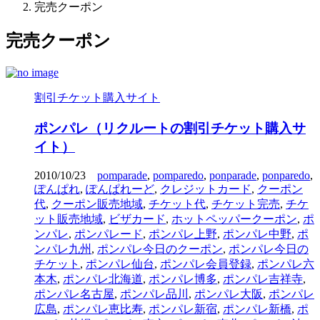
完売クーポン
完売クーポン
割引チケット購入サイト
ポンパレ（リクルートの割引チケット購入サ
イト）
2010/10/23
pomparade
,
pomparedo
,
ponparade
,
ponparedo
,
ぽんぱれ
,
ぽんぱれーど
,
クレジットカード
,
クーポン
代
,
クーポン販売地域
,
チケット代
,
チケット完売
,
チケ
ット販売地域
,
ビザカード
,
ホットペッパークーポン
,
ポ
ンパレ
,
ポンパレード
,
ポンパレ上野
,
ポンパレ中野
,
ポ
ンパレ九州
,
ポンパレ今日のクーポン
,
ポンパレ今日の
チケット
,
ポンパレ仙台
,
ポンパレ会員登録
,
ポンパレ六
本木
,
ポンパレ北海道
,
ポンパレ博多
,
ポンパレ吉祥寺
,
ポンパレ名古屋
,
ポンパレ品川
,
ポンパレ大阪
,
ポンパレ
広島
,
ポンパレ恵比寿
,
ポンパレ新宿
,
ポンパレ新橋
,
ポ