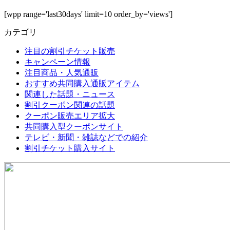
[wpp range='last30days' limit=10 order_by='views']
カテゴリ
注目の割引チケット販売
キャンペーン情報
注目商品・人気通販
おすすめ共同購入通販アイテム
関連した話題・ニュース
割引クーポン関連の話題
クーポン販売エリア拡大
共同購入型クーポンサイト
テレビ・新聞・雑誌などでの紹介
割引チケット購入サイト