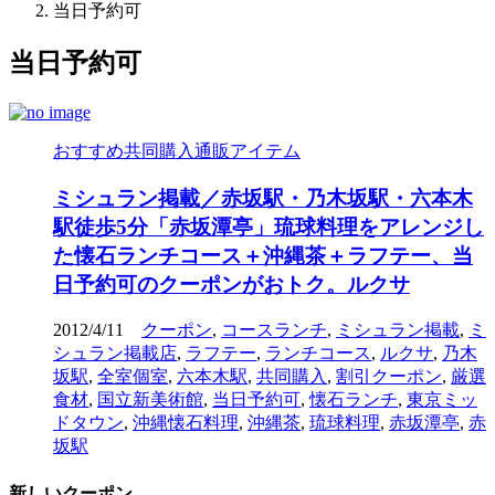
当日予約可
当日予約可
おすすめ共同購入通販アイテム
ミシュラン掲載／赤坂駅・乃木坂駅・六本木
駅徒歩5分「赤坂潭亭」琉球料理をアレンジし
た懐石ランチコース＋沖縄茶＋ラフテー、当
日予約可のクーポンがおトク。ルクサ
2012/4/11
クーポン
,
コースランチ
,
ミシュラン掲載
,
ミ
シュラン掲載店
,
ラフテー
,
ランチコース
,
ルクサ
,
乃木
坂駅
,
全室個室
,
六本木駅
,
共同購入
,
割引クーポン
,
厳選
食材
,
国立新美術館
,
当日予約可
,
懐石ランチ
,
東京ミッ
ドタウン
,
沖縄懐石料理
,
沖縄茶
,
琉球料理
,
赤坂潭亭
,
赤
坂駅
新しいクーポン