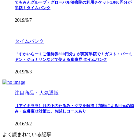
てもみんグループ・グローバル治療院の利用チケット1,000円分が
半額！タイムバンク
2019/6/7
タイムバンク
「すかいらーくご優待券500円分」が実質半額で！ガスト・バーミ
ヤン・ジョナサンなどで使える食事券 タイムバンク
2019/6/3
注目商品・人気通販
［アイキララ］目の下のたるみ・クマを解消！加齢による目元の悩
み・皮膚痩せ対策に。お試しコースあり
2016/3/2
よく読まれている記事