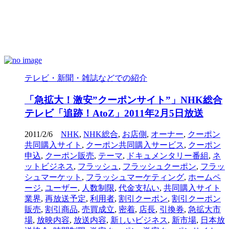
テレビ・新聞・雑誌などでの紹介
「急拡大！激安”クーポンサイト”」NHK総合
テレビ「追跡！AtoZ」2011年2月5日放送
2011/2/6
NHK
,
NHK総合
,
お店側
,
オーナー
,
クーポン
共同購入サイト
,
クーポン共同購入サービス
,
クーポン
申込
,
クーポン販売
,
テーマ
,
ドキュメンタリー番組
,
ネ
ットビジネス
,
フラッシュ
,
フラッシュクーポン
,
フラッ
シュマーケット
,
フラッシュマーケティング
,
ホームペ
ージ
,
ユーザー
,
人数制限
,
代金支払い
,
共同購入サイト
業界
,
再放送予定
,
利用者
,
割引クーポン
,
割引クーポン
販売
,
割引商品
,
売買成立
,
密着
,
店長
,
引換券
,
急拡大市
場
,
放映内容
,
放送内容
,
新しいビジネス
,
新市場
,
日本放