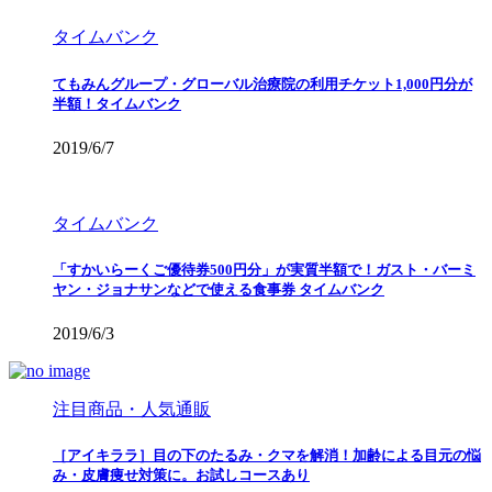
タイムバンク
てもみんグループ・グローバル治療院の利用チケット1,000円分が
半額！タイムバンク
2019/6/7
タイムバンク
「すかいらーくご優待券500円分」が実質半額で！ガスト・バーミ
ヤン・ジョナサンなどで使える食事券 タイムバンク
2019/6/3
注目商品・人気通販
［アイキララ］目の下のたるみ・クマを解消！加齢による目元の悩
み・皮膚痩せ対策に。お試しコースあり