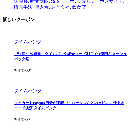
送協会
,
時間制限
,
激安クーポン
,
激安クーポンサイト
,
販売手法
,
購入者
,
運営会社
,
飲食店
新しいクーポン
タイムバンク
1日1回50％還元！タイムバンク紹介コード利用で 1億円キャッシュ
バック祭
2019/6/22
タイムバンク
クオカードPay500円分が半額で！ローソンなどの支払いに使える
コード決済 タイムバンク
2019/6/7