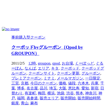
事前購入型クーポン
クーポッドbyグルーポン（Qpod by
GROUPON）
2011/2/5
12時
,
groupon
,
qpod
,
お台場
,
くーぽっど
,
ぐる
ーぽん
,
なんば
,
エリア
,
キタ
,
クーポッド
,
クーポッドグ
ルーポン
,
クーポンサイト
,
クーポン更新
,
グルーポン
,
プレミアクーポン
,
ミナミ
,
メールマガジン
,
一日限定
,
三宮
,
京都
,
今日のクーポン
,
価格
,
値段
,
六本木
,
兵庫
,
千
葉
,
博多
,
名古屋
,
品川
,
埼玉
,
大阪
,
恵比寿
,
愛知
,
新宿
,
日
替わり
,
有楽町
,
梅田
,
横浜
,
池袋
,
渋谷
,
熊本
,
神奈川
,
神
戸
,
福岡
,
表参道
,
販売エリア
,
販売開始
,
販売開始時間
,
銀座
,
青山
,
麻布