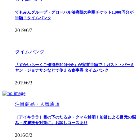
てもみんグループ・グローバル治療院の利用チケット1,000円分が
半額！タイムバンク
2019/6/7
タイムバンク
「すかいらーくご優待券500円分」が実質半額で！ガスト・バーミ
ヤン・ジョナサンなどで使える食事券 タイムバンク
2019/6/3
注目商品・人気通販
［アイキララ］目の下のたるみ・クマを解消！加齢による目元の悩
み・皮膚痩せ対策に。お試しコースあり
2016/3/2