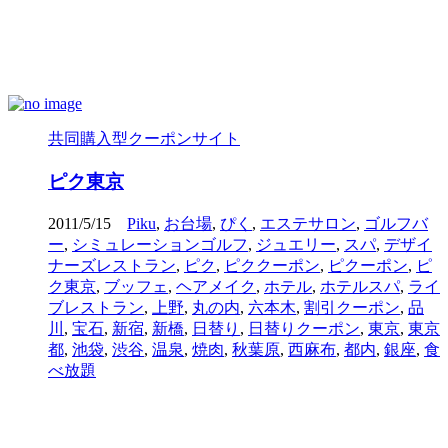
共同購入型クーポンサイト
ピク東京
2011/5/15
Piku
,
お台場
,
ぴく
,
エステサロン
,
ゴルフバ
ー
,
シミュレーションゴルフ
,
ジュエリー
,
スパ
,
デザイ
ナーズレストラン
,
ピク
,
ピククーポン
,
ピクーポン
,
ピ
ク東京
,
ブッフェ
,
ヘアメイク
,
ホテル
,
ホテルスパ
,
ライ
ブレストラン
,
上野
,
丸の内
,
六本木
,
割引クーポン
,
品
川
,
宝石
,
新宿
,
新橋
,
日替り
,
日替りクーポン
,
東京
,
東京
都
,
池袋
,
渋谷
,
温泉
,
焼肉
,
秋葉原
,
西麻布
,
都内
,
銀座
,
食
べ放題