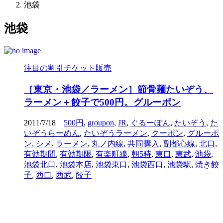
池袋
池袋
注目の割引チケット販売
［東京・池袋／ラーメン］節骨麺たいぞう、
ラーメン＋餃子で500円。グルーポン
2011/7/18
500円
,
groupon
,
JR
,
ぐるーぽん
,
たいぞう
,
た
いぞうらーめん
,
たいぞうラーメン
,
クーポン
,
グルーポ
ン
,
シメ
,
ラーメン
,
丸ノ内線
,
共同購入
,
副都心線
,
北口
,
有効期間
,
有効期限
,
有楽町線
,
朝5時
,
東口
,
東武
,
池袋
,
池袋北口
,
池袋本店
,
池袋東口
,
池袋西口
,
池袋駅
,
焼き餃
子
,
西口
,
西武
,
餃子