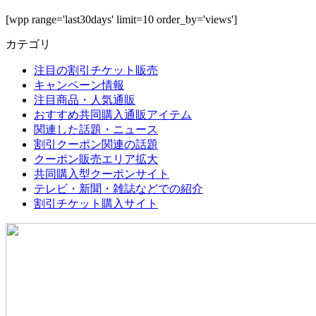
[wpp range='last30days' limit=10 order_by='views']
カテゴリ
注目の割引チケット販売
キャンペーン情報
注目商品・人気通販
おすすめ共同購入通販アイテム
関連した話題・ニュース
割引クーポン関連の話題
クーポン販売エリア拡大
共同購入型クーポンサイト
テレビ・新聞・雑誌などでの紹介
割引チケット購入サイト