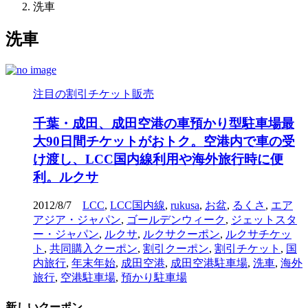
洗車
洗車
注目の割引チケット販売
千葉・成田、成田空港の車預かり型駐車場最
大90日間チケットがおトク。空港内で車の受
け渡し、LCC国内線利用や海外旅行時に便
利。ルクサ
2012/8/7
LCC
,
LCC国内線
,
rukusa
,
お盆
,
るくさ
,
エア
アジア・ジャパン
,
ゴールデンウィーク
,
ジェットスタ
ー・ジャパン
,
ルクサ
,
ルクサクーポン
,
ルクサチケッ
ト
,
共同購入クーポン
,
割引クーポン
,
割引チケット
,
国
内旅行
,
年末年始
,
成田空港
,
成田空港駐車場
,
洗車
,
海外
旅行
,
空港駐車場
,
預かり駐車場
新しいクーポン