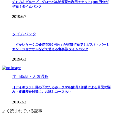
てもみんグループ・グローバル治療院の利用チケット1,000円分が
半額！タイムバンク
2019/6/7
タイムバンク
「すかいらーくご優待券500円分」が実質半額で！ガスト・バーミ
ヤン・ジョナサンなどで使える食事券 タイムバンク
2019/6/3
注目商品・人気通販
［アイキララ］目の下のたるみ・クマを解消！加齢による目元の悩
み・皮膚痩せ対策に。お試しコースあり
2016/3/2
よく読まれている記事