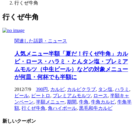
行くぜ牛角
行くぜ牛角
関連した話題・ニュース
人気メニュー半額「夏だ！行くぜ牛角」カル
ビ・ロース・ハラミ・とんタン塩・プレミア
ムモルツ（中生ビール）などの対象メニュー
が何皿・何杯でも半額に
2012/7/9
390円
,
カルビ
,
カルビクラブ
,
タン塩
,
ハラミ
,
ビール
,
ピートロ
,
プレミアムモルツ
,
ロース
,
半額キャ
ンペーン
,
半額メニュー
,
期間
,
牛角
,
牛角カルビ
,
牛角半
額
,
行くぜ牛角
,
角ハイボール
,
黒毛和牛カルビ
新しいクーポン