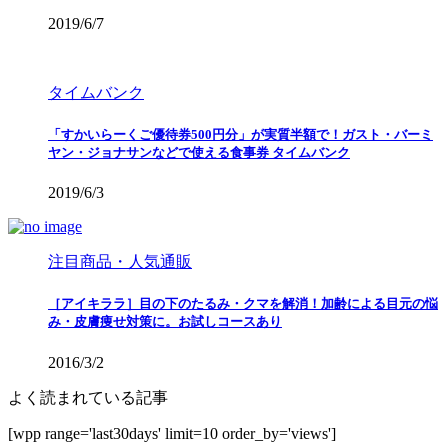
2019/6/7
タイムバンク
「すかいらーくご優待券500円分」が実質半額で！ガスト・バーミ
ヤン・ジョナサンなどで使える食事券 タイムバンク
2019/6/3
注目商品・人気通販
［アイキララ］目の下のたるみ・クマを解消！加齢による目元の悩
み・皮膚痩せ対策に。お試しコースあり
2016/3/2
よく読まれている記事
[wpp range='last30days' limit=10 order_by='views']