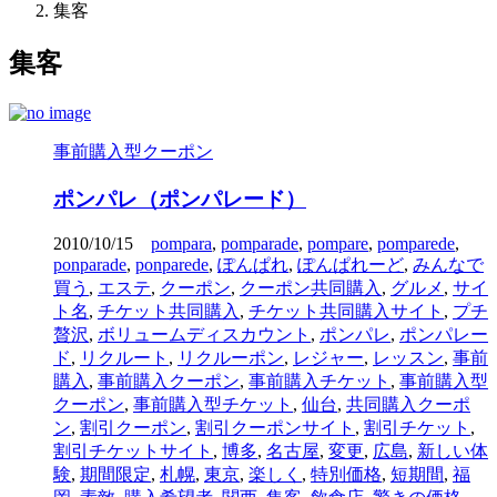
集客
集客
事前購入型クーポン
ポンパレ（ポンパレード）
2010/10/15
pompara
,
pomparade
,
pompare
,
pomparede
,
ponparade
,
ponparede
,
ぽんぱれ
,
ぽんぱれーど
,
みんなで
買う
,
エステ
,
クーポン
,
クーポン共同購入
,
グルメ
,
サイ
ト名
,
チケット共同購入
,
チケット共同購入サイト
,
プチ
贅沢
,
ボリュームディスカウント
,
ポンパレ
,
ポンパレー
ド
,
リクルート
,
リクルーポン
,
レジャー
,
レッスン
,
事前
購入
,
事前購入クーポン
,
事前購入チケット
,
事前購入型
クーポン
,
事前購入型チケット
,
仙台
,
共同購入クーポ
ン
,
割引クーポン
,
割引クーポンサイト
,
割引チケット
,
割引チケットサイト
,
博多
,
名古屋
,
変更
,
広島
,
新しい体
験
,
期間限定
,
札幌
,
東京
,
楽しく
,
特別価格
,
短期間
,
福