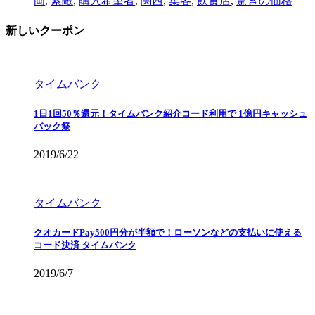
岡
,
素敵
,
購入希望者
,
関西
,
集客
,
飲食店
,
驚きの価格
新しいクーポン
タイムバンク
1日1回50％還元！タイムバンク紹介コード利用で 1億円キャッシュ
バック祭
2019/6/22
タイムバンク
クオカードPay500円分が半額で！ローソンなどの支払いに使える
コード決済 タイムバンク
2019/6/7