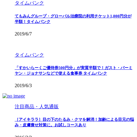
タイムバンク
てもみんグループ・グローバル治療院の利用チケット1,000円分が
半額！タイムバンク
2019/6/7
タイムバンク
「すかいらーくご優待券500円分」が実質半額で！ガスト・バーミ
ヤン・ジョナサンなどで使える食事券 タイムバンク
2019/6/3
注目商品・人気通販
［アイキララ］目の下のたるみ・クマを解消！加齢による目元の悩
み・皮膚痩せ対策に。お試しコースあり