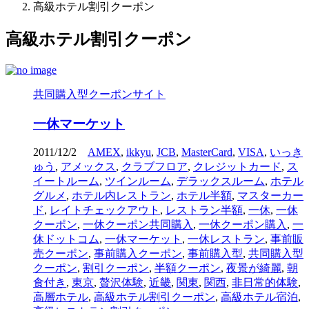
高級ホテル割引クーポン
高級ホテル割引クーポン
共同購入型クーポンサイト
一休マーケット
2011/12/2
AMEX
,
ikkyu
,
JCB
,
MasterCard
,
VISA
,
いっき
ゅう
,
アメックス
,
クラブフロア
,
クレジットカード
,
ス
イートルーム
,
ツインルーム
,
デラックスルーム
,
ホテル
グルメ
,
ホテル内レストラン
,
ホテル半額
,
マスターカー
ド
,
レイトチェックアウト
,
レストラン半額
,
一休
,
一休
クーポン
,
一休クーポン共同購入
,
一休クーポン購入
,
一
休ドットコム
,
一休マーケット
,
一休レストラン
,
事前販
売クーポン
,
事前購入クーポン
,
事前購入型
,
共同購入型
クーポン
,
割引クーポン
,
半額クーポン
,
夜景が綺麗
,
朝
食付き
,
東京
,
贅沢体験
,
近畿
,
関東
,
関西
,
非日常的体験
,
高層ホテル
,
高級ホテル割引クーポン
,
高級ホテル宿泊
,