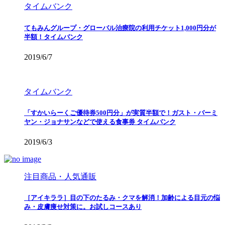
タイムバンク
てもみんグループ・グローバル治療院の利用チケット1,000円分が
半額！タイムバンク
2019/6/7
タイムバンク
「すかいらーくご優待券500円分」が実質半額で！ガスト・バーミ
ヤン・ジョナサンなどで使える食事券 タイムバンク
2019/6/3
注目商品・人気通販
［アイキララ］目の下のたるみ・クマを解消！加齢による目元の悩
み・皮膚痩せ対策に。お試しコースあり