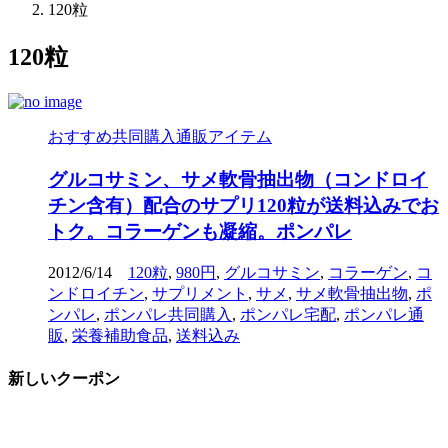
120粒
120粒
おすすめ共同購入通販アイテム
グルコサミン、サメ軟骨抽出物（コンドロイ
チン含有）配合のサプリ120粒が送料込みでお
トク。コラーゲンも凝縮。ポンパレ
2012/6/14
120粒
,
980円
,
グルコサミン
,
コラーゲン
,
コ
ンドロイチン
,
サプリメント
,
サメ
,
サメ軟骨抽出物
,
ポ
ンパレ
,
ポンパレ共同購入
,
ポンパレ宅配
,
ポンパレ通
販
,
栄養補助食品
,
送料込み
新しいクーポン