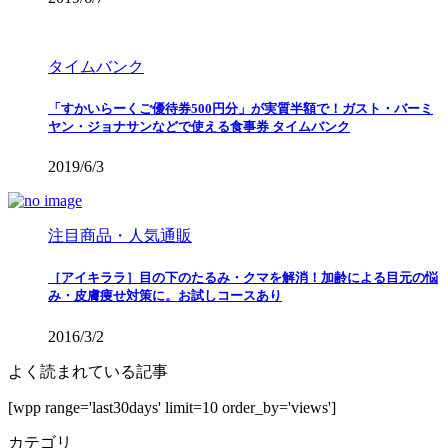
タイムバンク
「すかいらーくご優待券500円分」が実質半額で！ガスト・バーミ
ヤン・ジョナサンなどで使える食事券 タイムバンク
2019/6/3
注目商品・人気通販
［アイキララ］目の下のたるみ・クマを解消！加齢による目元の悩
み・皮膚痩せ対策に。お試しコースあり
2016/3/2
よく読まれている記事
[wpp range='last30days' limit=10 order_by='views']
カテゴリ