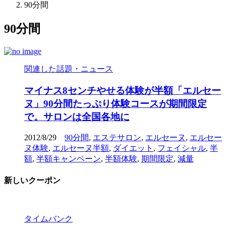
90分間
90分間
関連した話題・ニュース
マイナス8センチやせる体験が半額「エルセー
ヌ」90分間たっぷり体験コースが期間限定
で。サロンは全国各地に
2012/8/29
90分間
,
エステサロン
,
エルセーヌ
,
エルセー
ヌ体験
,
エルセーヌ半額
,
ダイエット
,
フェイシャル
,
半
額
,
半額キャンペーン
,
半額体験
,
期間限定
,
減量
新しいクーポン
タイムバンク