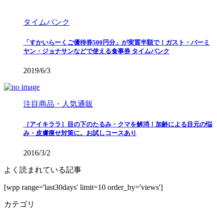
タイムバンク
「すかいらーくご優待券500円分」が実質半額で！ガスト・バーミ
ヤン・ジョナサンなどで使える食事券 タイムバンク
2019/6/3
注目商品・人気通販
［アイキララ］目の下のたるみ・クマを解消！加齢による目元の悩
み・皮膚痩せ対策に。お試しコースあり
2016/3/2
よく読まれている記事
[wpp range='last30days' limit=10 order_by='views']
カテゴリ