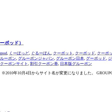
（クーポッド）
qpod
,
くーぽっど
,
ぐるーぽん
,
クーボット
,
クーボッド
,
クーポ
ルーポン
,
グルーポンジャパン
,
グルーポン日本
,
グーポッド
,
ジ
クーポンサイト
,
割引クーポン券
,
日本版グルーポン
） ※2010年10月4日からサイト名が変更になりました。 GROUPON（