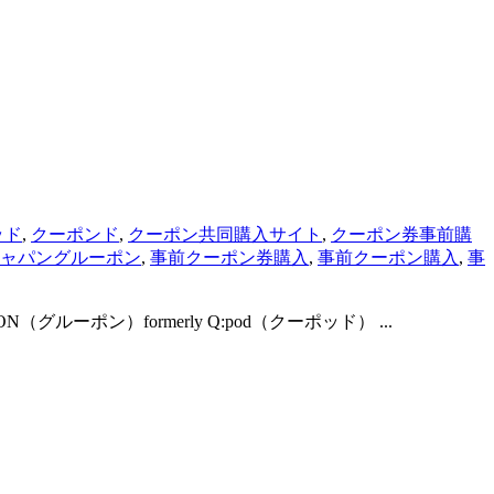
ッド
,
クーポンド
,
クーポン共同購入サイト
,
クーポン券事前購
ャパングルーポン
,
事前クーポン券購入
,
事前クーポン購入
,
事
グルーポン）formerly Q:pod（クーポッド） ...