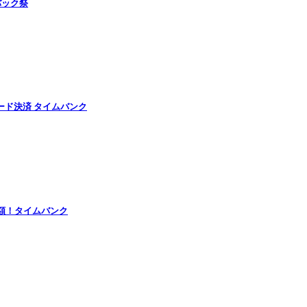
バック祭
ード決済 タイムバンク
半額！タイムバンク