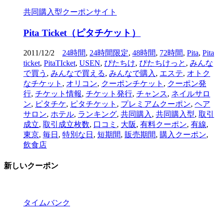
共同購入型クーポンサイト
Pita Ticket（ピタチケット）
2011/12/2
24時間
,
24時間限定
,
48時間
,
72時間
,
Pita
,
Pita
ticket
,
PitaTIcket
,
USEN
,
ぴたちけ
,
ぴたちけっと
,
みんな
で買う
,
みんなで買える
,
みんなで購入
,
エステ
,
オトク
なチケット
,
オリコン
,
クーポンチケット
,
クーポン発
行
,
チケット情報
,
チケット発行
,
チャンス
,
ネイルサロ
ン
,
ピタチケ
,
ピタチケット
,
プレミアムクーポン
,
ヘア
サロン
,
ホテル
,
ランキング
,
共同購入
,
共同購入型
,
取引
成立
,
取引成立枚数
,
口コミ
,
大阪
,
有料クーポン
,
有線
,
東京
,
毎日
,
特別な日
,
短期間
,
販売期間
,
購入クーポン
,
飲食店
新しいクーポン
タイムバンク