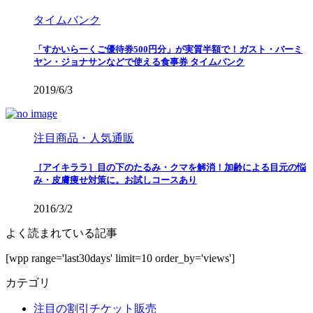
タイムバンク
「すかいらーくご優待券500円分」が実質半額で！ガスト・バーミ
ヤン・ジョナサンなどで使える食事券 タイムバンク
2019/6/3
注目商品・人気通販
［アイキララ］目の下のたるみ・クマを解消！加齢による目元の悩
み・皮膚痩せ対策に。お試しコースあり
2016/3/2
よく読まれている記事
[wpp range='last30days' limit=10 order_by='views']
カテゴリ
注目の割引チケット販売