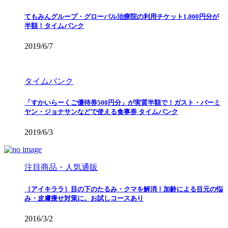
てもみんグループ・グローバル治療院の利用チケット1,000円分が
半額！タイムバンク
2019/6/7
タイムバンク
「すかいらーくご優待券500円分」が実質半額で！ガスト・バーミ
ヤン・ジョナサンなどで使える食事券 タイムバンク
2019/6/3
注目商品・人気通販
［アイキララ］目の下のたるみ・クマを解消！加齢による目元の悩
み・皮膚痩せ対策に。お試しコースあり
2016/3/2