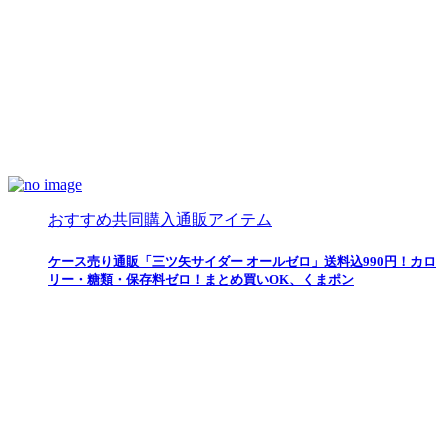
おすすめ共同購入通販アイテム
ケース売り通販「三ツ矢サイダー オールゼロ」送料込990円！カロ
リー・糖類・保存料ゼロ！まとめ買いOK、くまポン