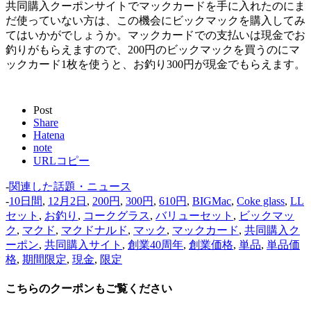
共同購入クーポンサイトでマックカードを手に入れたのにま
だ使っていない方は、この機会にビックマックを購入してみ
てはいかがでしょうか。マックカードでの支払いは現金でお
釣りがもらえますので、200円のビックマックを買うのにマ
ックカード1枚を使うと、お釣り300円が現金でもらえます。
Post
Share
Hatena
note
URLコピー
-
関連した話題・ニュース
-
10日間
,
12月2日
,
200円
,
300円
,
610円
,
BIGMac
,
Coke glass
,
LL
セット
,
お釣り
,
コークグラス
,
バリューセット
,
ビックマッ
ク
,
マクド
,
マクドナルド
,
マック
,
マックカード
,
共同購入ク
ーポン
,
共同購入サイト
,
創業40周年
,
創業価格
,
単品
,
単品価
格
,
期間限定
,
現金
,
限定
こちらのクーポンもご覧ください