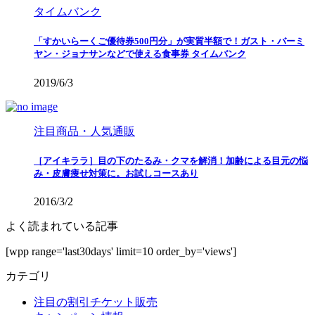
タイムバンク
「すかいらーくご優待券500円分」が実質半額で！ガスト・バーミ
ヤン・ジョナサンなどで使える食事券 タイムバンク
2019/6/3
注目商品・人気通販
［アイキララ］目の下のたるみ・クマを解消！加齢による目元の悩
み・皮膚痩せ対策に。お試しコースあり
2016/3/2
よく読まれている記事
[wpp range='last30days' limit=10 order_by='views']
カテゴリ
注目の割引チケット販売