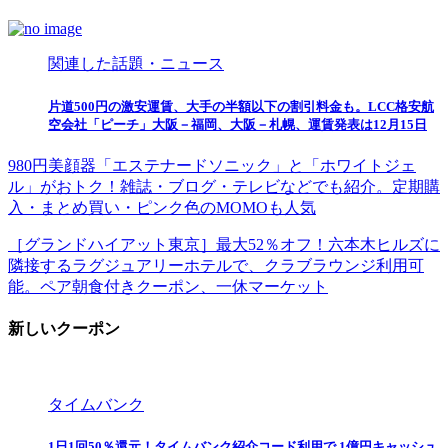
関連した話題・ニュース
片道500円の激安運賃、大手の半額以下の割引料金も。LCC格安航
空会社「ピーチ」大阪－福岡、大阪－札幌、運賃発表は12月15日
980円美顔器「エステナードソニック」と「ホワイトジェ
ル」がおトク！雑誌・ブログ・テレビなどでも紹介。定期購
入・まとめ買い・ピンク色のMOMOも人気
［グランドハイアット東京］最大52％オフ！六本木ヒルズに
隣接するラグジュアリーホテルで、クラブラウンジ利用可
能。ペア朝食付きクーポン、一休マーケット
新しいクーポン
タイムバンク
1日1回50％還元！タイムバンク紹介コード利用で 1億円キャッシュ