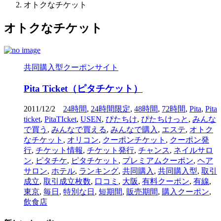
オトクなチケット
オトクなチケット
共同購入型クーポンサイト
Pita Ticket（ピタチケット）
2011/12/2
24時間
,
24時間限定
,
48時間
,
72時間
,
Pita
,
Pita
ticket
,
PitaTIcket
,
USEN
,
ぴたちけ
,
ぴたちけっと
,
みんな
で買う
,
みんなで買える
,
みんなで購入
,
エステ
,
オトク
なチケット
,
オリコン
,
クーポンチケット
,
クーポン発
行
,
チケット情報
,
チケット発行
,
チャンス
,
ネイルサロ
ン
,
ピタチケ
,
ピタチケット
,
プレミアムクーポン
,
ヘア
サロン
,
ホテル
,
ランキング
,
共同購入
,
共同購入型
,
取引
成立
,
取引成立枚数
,
口コミ
,
大阪
,
有料クーポン
,
有線
,
東京
,
毎日
,
特別な日
,
短期間
,
販売期間
,
購入クーポン
,
飲食店