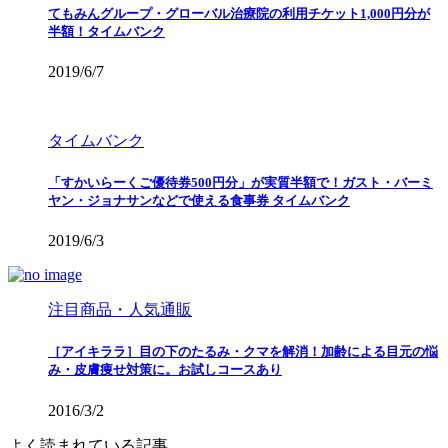
てもみんグループ・グローバル治療院の利用チケット1,000円分が
半額！タイムバンク
2019/6/7
タイムバンク
「すかいらーくご優待券500円分」が実質半額で！ガスト・バーミ
ヤン・ジョナサンなどで使える食事券 タイムバンク
2019/6/3
注目商品・人気通販
［アイキララ］目の下のたるみ・クマを解消！加齢による目元の悩
み・皮膚痩せ対策に。お試しコースあり
2016/3/2
よく読まれている記事