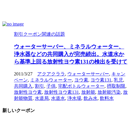
割引クーポン関連の話題
ウォーターサーバー、ミネラルウォーター、
浄水器などの共同購入が完売続出。水道水か
ら基準上回る放射性ヨウ素131の検出を受けて
2011/3/27
アクアクララ
,
ウォーターサーバー
,
キャン
ペーン
,
ミネラルウォーター
,
ヨウ素
,
ヨウ素131
,
乳児
,
共同購入
,
割引
,
子供
,
宅配ボトルウォーター
,
摂取制限
,
放射性ヨウ素
,
放射性ヨウ素131
,
放射能
,
放射能汚染
,
放
射能物質
,
水道局
,
水道水
,
浄水場
,
飲み水
,
飲料水
新しいクーポン