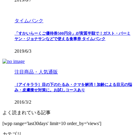
タイムバンク
「すかいらーくご優待券500円分」が実質半額で！ガスト・バーミ
ヤン・ジョナサンなどで使える食事券 タイムバンク
2019/6/3
注目商品・人気通販
［アイキララ］目の下のたるみ・クマを解消！加齢による目元の悩
み・皮膚痩せ対策に。お試しコースあり
2016/3/2
よく読まれている記事
[wpp range='last30days' limit=10 order_by='views']
カテゴリ