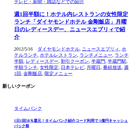
テレビ・新聞・雑誌などでの紹介
週1回半額に！ホテル内レストランの女性限定
ランチ「ダイヤモンドホテル 金剛飯店」月曜
日のレディースデー、ニュースエブリィで紹
介
2012/5/16
ダイヤモンドホテル
,
ニュースエブリィ
,
ホ
テルランチ
,
ホテルレストラン
,
ランチメニュー
,
ランチ
半額
,
レディースデー
,
割引クーポン
,
半蔵門
,
半蔵門駅
,
半額ランチ
,
女性限定
,
日本テレビ
,
月曜日
,
番組放送
,
週
1回
,
金剛飯店
,
限定メニュー
新しいクーポン
タイムバンク
1日1回50％還元！タイムバンク紹介コード利用で 1億円キャッシュ
バック祭