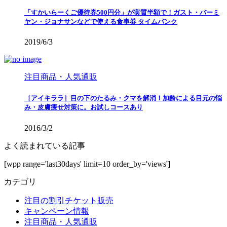
「すかいらーくご優待券500円分」が実質半額で！ガスト・バーミ
ヤン・ジョナサンなどで使える食事券 タイムバンク
2019/6/3
注目商品・人気通販
［アイキララ］目の下のたるみ・クマを解消！加齢による目元の悩
み・皮膚痩せ対策に。お試しコースあり
2016/3/2
よく読まれている記事
[wpp range='last30days' limit=10 order_by='views']
カテゴリ
注目の割引チケット販売
キャンペーン情報
注目商品・人気通販