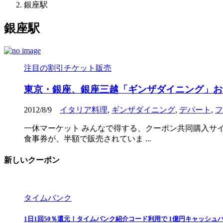
銀座駅
銀座駅
注目の割引チケット販売
東京・銀座、銀座三越「ギンザダイニング」お
2012/8/9
イタリア料理
,
ギンザダイニング
,
デパート
,
フ
一休マーケット みんなで得する、クーポン共同購入サイ
食事券が、半額で販売されていま ...
新しいクーポン
タイムバンク
1日1回50％還元！タイムバンク紹介コード利用で 1億円キャッシュ