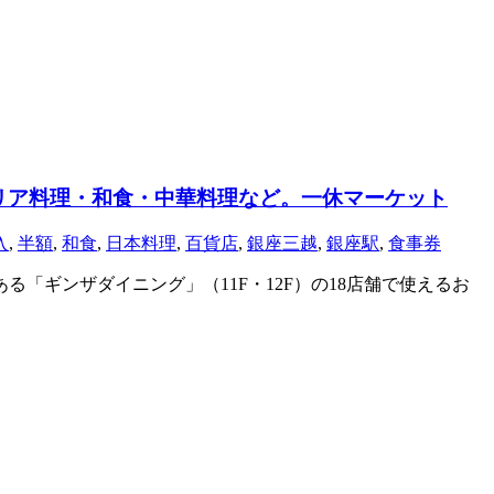
リア料理・和食・中華料理など。一休マーケット
入
,
半額
,
和食
,
日本料理
,
百貨店
,
銀座三越
,
銀座駅
,
食事券
「ギンザダイニング」（11F・12F）の18店舗で使えるお