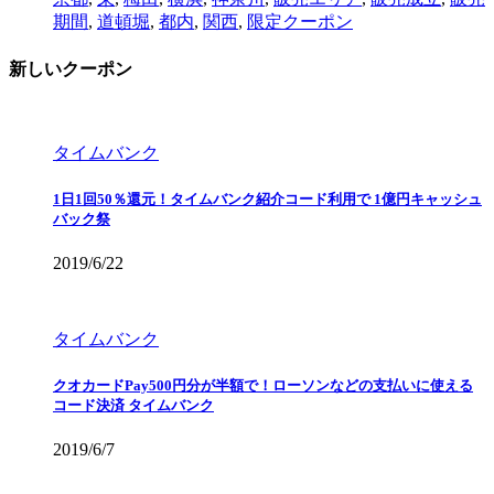
期間
,
道頓堀
,
都内
,
関西
,
限定クーポン
新しいクーポン
タイムバンク
1日1回50％還元！タイムバンク紹介コード利用で 1億円キャッシュ
バック祭
2019/6/22
タイムバンク
クオカードPay500円分が半額で！ローソンなどの支払いに使える
コード決済 タイムバンク
2019/6/7