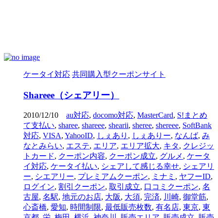
ケータイ対応
共同購入型クーポンサイト
Shareee（シェアリー）
2010/12/10
au対応
,
docomo対応
,
MasterCard
,
S!まとめ
て支払い
,
sharee
,
shareee
,
shearii
,
sheree
,
shereee
,
SoftBank
対応
,
VISA
,
YahooID
,
しぇあり
,
しぇありー
,
なんば
,
み
なとみらい
,
エステ
,
エリア
,
エリア拡大
,
キタ
,
クレジッ
トカード
,
クーポン内容
,
クーポン成立
,
グルメ
,
ケータ
イ対応
,
ケータイ払い
,
シェアして感じる幸せ
,
シェアリ
ー
,
シエアリー
,
プレミアムクーポン
,
ミナミ
,
ヤフーID
,
ログイン
,
割引クーポン
,
取引成立
,
口コミクーポン
,
名
古屋
,
名駅
,
地元のお店
,
大阪
,
大須
,
完済
,
川崎
,
御堂筋
,
心斎橋
,
愛知
,
時間制限
,
最低販売枚数
,
有名店
,
東京
,
東
京都
,
栄
,
梅田
,
横浜
,
神奈川
,
販売エリア
,
販売成立
,
販売