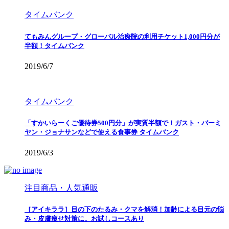
タイムバンク
てもみんグループ・グローバル治療院の利用チケット1,000円分が
半額！タイムバンク
2019/6/7
タイムバンク
「すかいらーくご優待券500円分」が実質半額で！ガスト・バーミ
ヤン・ジョナサンなどで使える食事券 タイムバンク
2019/6/3
注目商品・人気通販
［アイキララ］目の下のたるみ・クマを解消！加齢による目元の悩
み・皮膚痩せ対策に。お試しコースあり